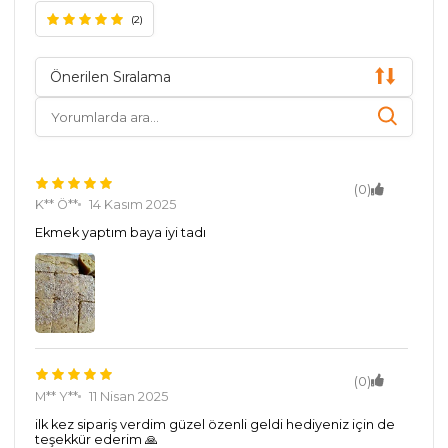
(2)
Önerilen Sıralama
(0)
K** Ö**
14 Kasım 2025
Ekmek yaptım baya iyi tadı
(0)
M** Y**
11 Nisan 2025
ilk kez sipariş verdim güzel özenli geldi hediyeniz için de
teşekkür ederim 🙏