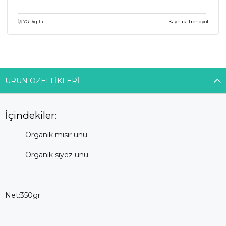
🚀 YGDigital
Kaynak: Trendyol
ÜRÜN ÖZELLIKLERI
İçindekiler:
Organik mısır unu
Organik siyez unu
Net:350gr