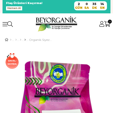
Flaş Ürünleri Kaçırma!
2
0
35
13
GÜN
SA
DK
SN
Hemen Al
0
Organik Siyez-Mısır Un Mix 350gr (PESTİSİT VE AFLATOKSİN ANALİZLİ)