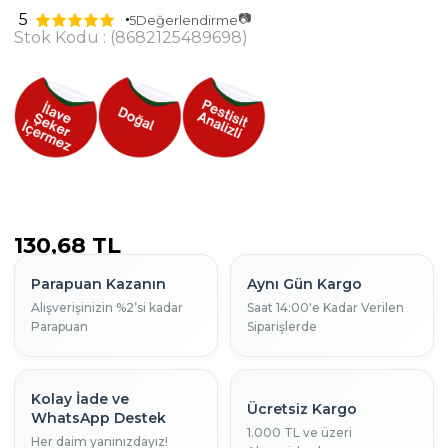
📷
5
5
Değerlendirme
Stok Kodu
(8682125489698)
130,68 TL
Parapuan Kazanın
Aynı Gün Kargo
Alışverişinizin %2’si kadar
Saat 14:00'e Kadar Verilen
Parapuan
Siparişlerde
Kolay İade ve
Ücretsiz Kargo
WhatsApp Destek
1.000 TL ve üzeri
Her daim yanınızdayız!