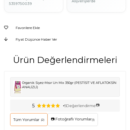
Alışverişlerde
5359750039
Favorilere Ekle
Fiyat Düşünce Haber Ver
Ürün Değerlendirmeleri
Organik Siyez-Mısır Un Mix 350gr (PESTİSİT VE AFLATOKSİN
ANALİZLİ)
📷
5
5
Değerlendirme
📷 Fotoğraflı Yorumlar
Tüm Yorumlar
(2)
(1)