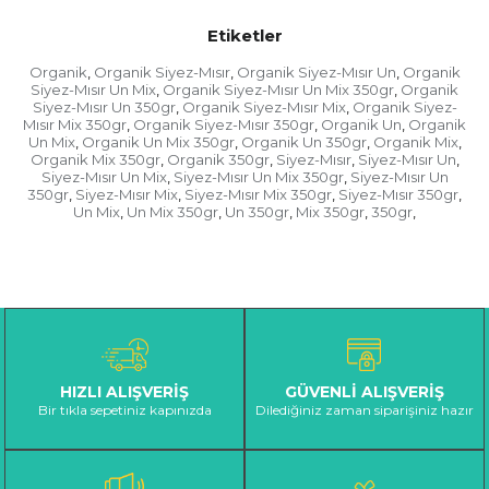
Etiketler
Organik
Organik Siyez-Mısır
Organik Siyez-Mısır Un
Organik
,
,
,
Siyez-Mısır Un Mix
Organik Siyez-Mısır Un Mix 350gr
Organik
,
,
Siyez-Mısır Un 350gr
Organik Siyez-Mısır Mix
Organik Siyez-
,
,
Mısır Mix 350gr
Organik Siyez-Mısır 350gr
Organik Un
Organik
,
,
,
Un Mix
Organik Un Mix 350gr
Organik Un 350gr
Organik Mix
,
,
,
,
Organik Mix 350gr
Organik 350gr
Siyez-Mısır
Siyez-Mısır Un
,
,
,
,
Siyez-Mısır Un Mix
Siyez-Mısır Un Mix 350gr
Siyez-Mısır Un
,
,
350gr
Siyez-Mısır Mix
Siyez-Mısır Mix 350gr
Siyez-Mısır 350gr
,
,
,
,
Un Mix
Un Mix 350gr
Un 350gr
Mix 350gr
350gr
,
,
,
,
,
HIZLI ALIŞVERİŞ
GÜVENLİ ALIŞVERİŞ
Bir tıkla sepetiniz kapınızda
Dilediğiniz zaman siparişiniz hazır