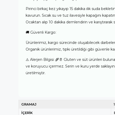
Pirinci birkaç kez yıkayıp 15 dakika ılık suda bekleti
kavurun. Sıcak su ve tuz ilavesiyle kapağını kapatın
Ocaktan alıp 10 dakika demlendirin ve karıştırarak s
🚚 Güvenli Kargo:
Ürünlerimiz, kargo sürecinde oluşabilecek darbeler
Organik ürünlerimiz, tıpkı üretildiği gibi güvenle kap
⚠️ Alerjen Bilgisi: 🌾🥛 Gluten ve süt ürünleri bul
ve koruyucu içermez. Serin ve kuru yerde saklayın
üretilmiştir.
GRAMAJ
İÇERİK