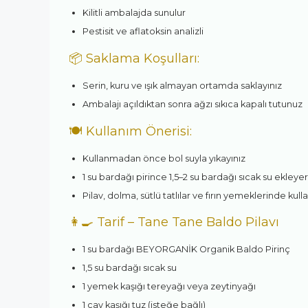
Kilitli ambalajda sunulur
Pestisit ve aflatoksin analizli
📦 Saklama Koşulları:
Serin, kuru ve ışık almayan ortamda saklayınız
Ambalajı açıldıktan sonra ağzı sıkıca kapalı tutunuz
🍽️ Kullanım Önerisi:
Kullanmadan önce bol suyla yıkayınız
1 su bardağı pirince 1,5–2 su bardağı sıcak su ekleyer
Pilav, dolma, sütlü tatlılar ve fırın yemeklerinde kulla
👩‍🍳 Tarif – Tane Tane Baldo Pilavı
1 su bardağı BEYORGANİK Organik Baldo Pirinç
1,5 su bardağı sıcak su
1 yemek kaşığı tereyağı veya zeytinyağı
1 çay kaşığı tuz (isteğe bağlı)