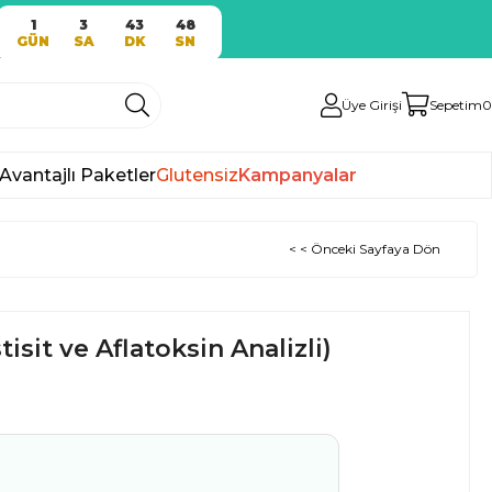
1
3
43
47
GÜN
SA
DK
SN
Üye Girişi
Sepetim
0
Avantajlı Paketler
Glutensiz
Kampanyalar
< < Önceki Sayfaya Dön
isit ve Aflatoksin Analizli)