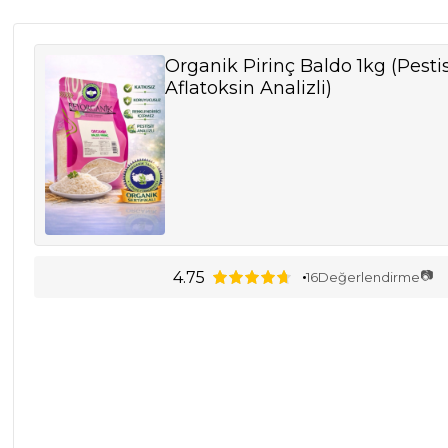
Organik Pirinç Baldo 1kg (Pestis
Aflatoksin Analizli)
📷
4.75
16
Değerlendirme