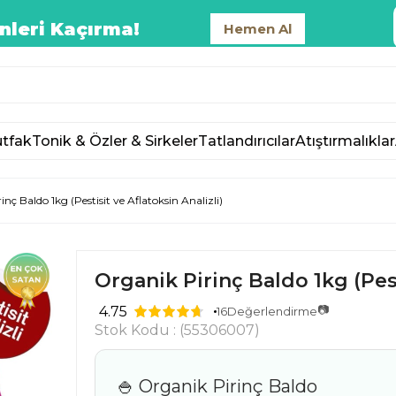
nleri Kaçırma!
Hemen Al
tfak
Tonik & Özler & Sirkeler
Tatlandırıcılar
Atıştırmalıklar
nç Baldo 1kg (Pestisit ve Aflatoksin Analizli)
Organik Pirinç Baldo 1kg (Pest
📷
4.75
16
Değerlendirme
Stok Kodu
(55306007)
🍚 Organik Pirinç Baldo