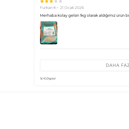
Furkan K.
21 Ocak 2026
Merhaba kolay gelsin 1kg olarak aldığımız ürün bi
G** Ö**
27 Ağustos 2025
DAHA FA
Sürekli alıyorum, çok memnunum.
🚀 YGDigital
E** k**
08 Ağustos 2025
kaliteli ve zamanında teslimat