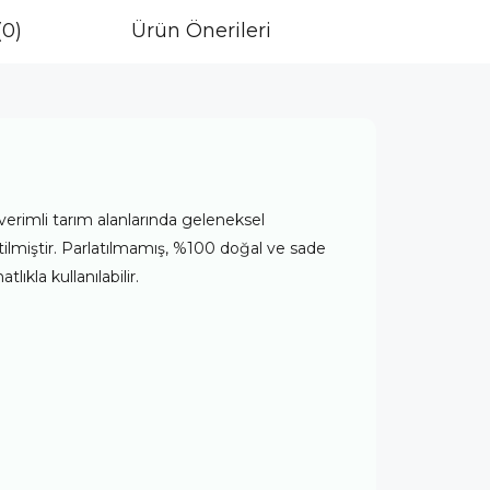
(0)
Ürün Önerileri
ş** y**
16 Mart 2025
1bardak pirinç bir tencere pilav oluyor çok artır
 verimli tarım alanlarında geleneksel
etilmiştir. Parlatılmamış, %100 doğal ve sade
lıkla kullanılabilir.