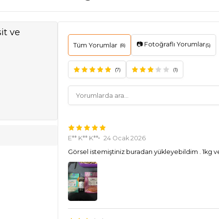
it ve
📷 Fotoğraflı Yorumlar
Tüm Yorumlar
(8)
(5)
(7)
(1)
E** K** K**
24 Ocak 2026
Görsel istemiştiniz buradan yükleyebildim . 1kg v