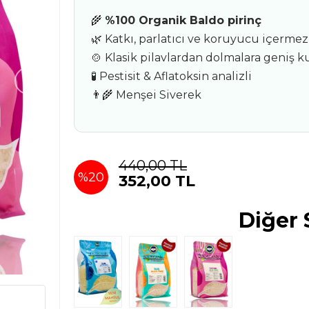
🌾
%100 Organik Baldo pirinç
🌿 Katkı, parlatıcı ve koruyucu içermez
🍲 Klasik pilavlardan dolmalara geniş k
›
🧪 Pestisit & Aflatoksin analizli
👨‍🌾 Menşei Siverek
440,00 TL
%
20
352,00 TL
İndirim
Diğer 