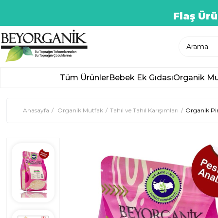
Flaş Ürü
Tüm Ürünler
Bebek Ek Gıdası
Organik Mu
Anasayfa
Organik Mutfak
Tahıl ve Tahıl Karışımları
Organik Piri