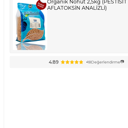
Organik Nohut 2,5kg (PESTİSİT
AFLATOKSİN ANALİZLİ)
📷
4.89
18
Değerlendirme