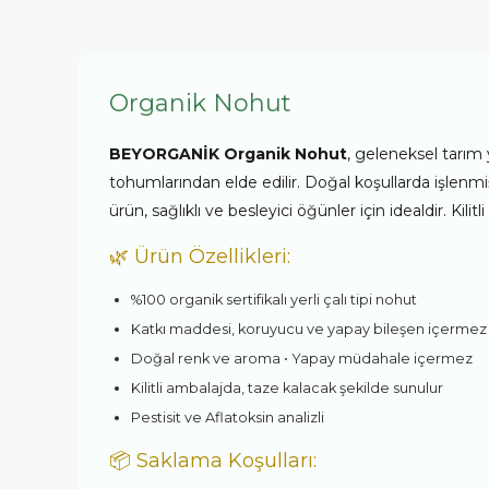
Organik Nohut
BEYORGANİK Organik Nohut
, geleneksel tarım 
tohumlarından elde edilir. Doğal koşullarda işlen
ürün, sağlıklı ve besleyici öğünler için idealdir. Kili
🌿 Ürün Özellikleri:
%100 organik sertifikalı yerli çalı tipi nohut
Katkı maddesi, koruyucu ve yapay bileşen içermez
Doğal renk ve aroma • Yapay müdahale içermez
Kilitli ambalajda, taze kalacak şekilde sunulur
Pestisit ve Aflatoksin analizli
📦 Saklama Koşulları: