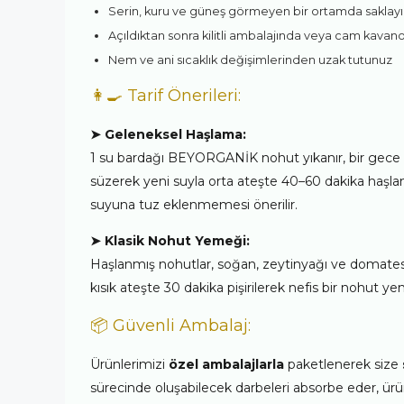
Serin, kuru ve güneş görmeyen bir ortamda saklayı
Açıldıktan sonra kilitli ambalajında veya cam kavan
Nem ve ani sıcaklık değişimlerinden uzak tutunuz
👩‍🍳 Tarif Önerileri:
➤ Geleneksel Haşlama:
1 su bardağı BEYORGANİK nohut yıkanır, bir gece
süzerek yeni suyla orta ateşte 40–60 dakika haşl
suyuna tuz eklenmemesi önerilir.
➤ Klasik Nohut Yemeği:
Haşlanmış nohutlar, soğan, zeytinyağı ve domates s
kısık ateşte 30 dakika pişirilerek nefis bir nohut yem
📦 Güvenli Ambalaj:
Ürünlerimizi
özel ambalajlarla
paketlenerek size
sürecinde oluşabilecek darbeleri absorbe eder, ü