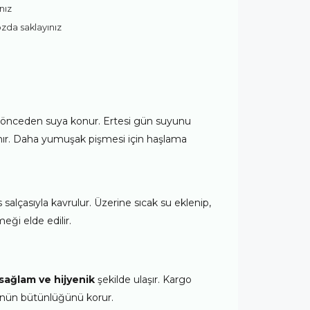
nız
ozda saklayınız
 önceden suya konur. Ertesi gün suyunu
anır. Daha yumuşak pişmesi için haşlama
alçasıyla kavrulur. Üzerine sıcak su eklenip,
eği elde edilir.
sağlam ve hijyenik
şekilde ulaşır. Kargo
rünün bütünlüğünü korur.