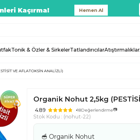
nleri Kaçırma!
Hemen Al
tfak
Tonik & Özler & Sirkeler
Tatlandırıcılar
Atıştırmalıklar
ESTİSİT VE AFLATOKSİN ANALİZLİ)
Organik Nohut 2,5kg (PESTİ
📷
4.89
18
Değerlendirme
Stok Kodu
(nohut-22)
🥣 Organik Nohut