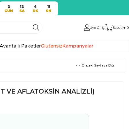
2
12
4
10
GÜN
SA
DK
SN
Üye Girişi
Sepetim
0
Avantajlı Paketler
Glutensiz
Kampanyalar
< < Önceki Sayfaya Dön
SİT VE AFLATOKSİN ANALİZLİ)