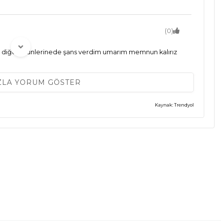
(0)
in diğer ürünlerinede şans verdim umarım memnun kalırız
ZLA YORUM GÖSTER
(0)
Kaynak: Trendyol
(0)