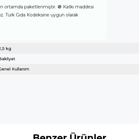
unan ortamda paketlenmiştir. 🚫 Katkı maddesi
ız. Türk Gıda Kodeksine uygun olarak
2,5 kg
Bakliyat
Genel Kullanım
Benzer Ürünler