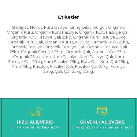
Etiketler
Bakliyat
Nohut
kuru fasulye
pirinç
pilav
bulgur
Organik
,
,
,
,
,
,
,
Organik Kuru
Organik Kuru Fasulye
Organik Kuru Fasulye Çalı
,
,
,
Organik Kuru Fasulye Çalı 25kg
Organik Kuru Fasulye 25kg
,
,
Organik Kuru Çalı
Organik Kuru Çalı 25kg
Organik Kuru 25kg
,
,
,
Organik Fasulye
Organik Fasulye Çalı
Organik Fasulye Çalı
,
,
25kg
Organik Fasulye 25kg
Organik Çalı
Organik Çalı 25kg
,
,
,
,
Organik 25kg
Kuru
Kuru Fasulye
Kuru Fasulye Çalı
Kuru
,
,
,
,
Fasulye Çalı 25kg
Kuru Fasulye 25kg
Kuru Çalı
Kuru Çalı 25kg
,
,
,
,
Kuru 25kg
Fasulye
Fasulye Çalı
Fasulye Çalı 25kg
Fasulye
,
,
,
,
25kg
Çalı
Çalı 25kg
25kg
,
,
,
,
HIZLI ALIŞVERİŞ
GÜVENLİ ALIŞVERİŞ
Bir tıkla sepetiniz kapınızda
Dilediğiniz zaman siparişiniz hazır