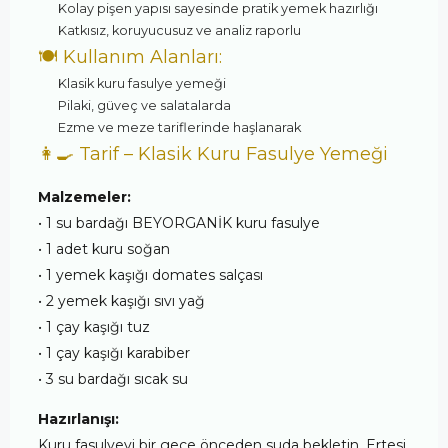
Kolay pişen yapısı sayesinde pratik yemek hazırlığı
Katkısız, koruyucusuz ve analiz raporlu
🍽️ Kullanım Alanları:
Klasik kuru fasulye yemeği
Pilaki, güveç ve salatalarda
Ezme ve meze tariflerinde haşlanarak
👩‍🍳 Tarif – Klasik Kuru Fasulye Yemeği
Malzemeler:
• 1 su bardağı BEYORGANİK kuru fasulye
• 1 adet kuru soğan
• 1 yemek kaşığı domates salçası
• 2 yemek kaşığı sıvı yağ
• 1 çay kaşığı tuz
• 1 çay kaşığı karabiber
• 3 su bardağı sıcak su
Hazırlanışı:
Kuru fasulyeyi bir gece önceden suda bekletin. Ertesi