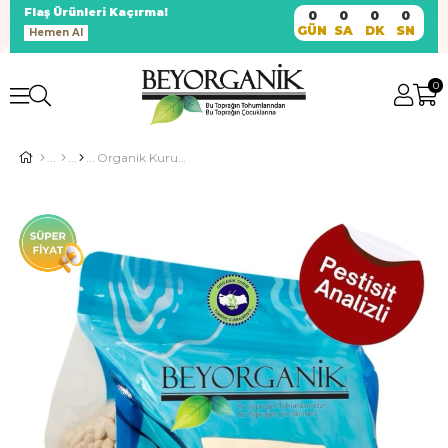
Flaş Ürünleri Kaçırma!
0
0
0
0
GÜN
SA
DK
SN
Hemen Al
0
Organik Kuru Fasulye Çalı 2,5kg (PESTİSİT VE AFLATOKSİN ANALİZLİ)