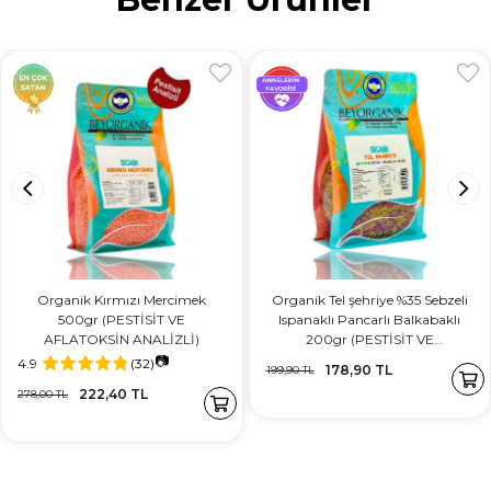
Organik Kırmızı Mercimek
Organik Tel şehriye %35 Sebzeli
500gr (PESTİSİT VE
Ispanaklı Pancarlı Balkabaklı
AFLATOKSİN ANALİZLİ)
200gr (PESTİSİT VE
AFLATOKSİN ANALİZLİ)
📷
4.9
(32)
178,90 TL
199,90 TL
222,40 TL
278,00 TL