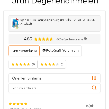
Ürün Değerlendirmeleri
Organik Kuru Fasulye Çalı 2,5kg (PESTİSİT VE AFLATOKSİN
ANALİZLİ)
📷
4.83
6
Değerlendirme
📷 Fotoğraflı Yorumlar
Tüm Yorumlar
(5)
(1)
(4)
(1)
Önerilen Sıralama
(0)