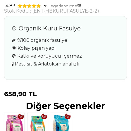
📷
4.83
6
Değerlendirme
Stok Kodu
(ENT-HBKURUFASULYE-2-2)
🍲 Organik Kuru Fasulye
🌿 %100 organik fasulye
🍽️ Kolay pişen yapı
🚫 Katkı ve koruyucu içermez
🧪 Pestisit & Aflatoksin analizli
658,90 TL
Diğer Seçenekler