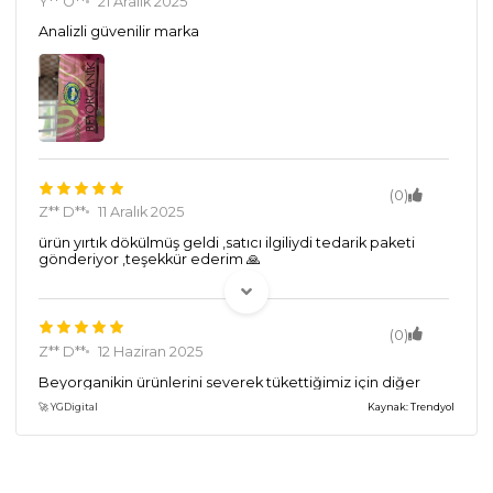
Y** Ö**
21 Aralık 2025
Analizli güvenilir marka
(0)
Z** D**
11 Aralık 2025
ürün yırtık dökülmüş geldi ,satıcı ilgiliydi tedarik paketi
gönderiyor ,teşekkür ederim 🙏
(0)
Z** D**
12 Haziran 2025
Beyorganikin ürünlerini severek tükettiğimiz için diğer
ürünlerinede şans verdim umarım memnun kalırız
🚀 YGDigital
Kaynak: Trendyol
(0)
**** ****
20 Mayıs 2023