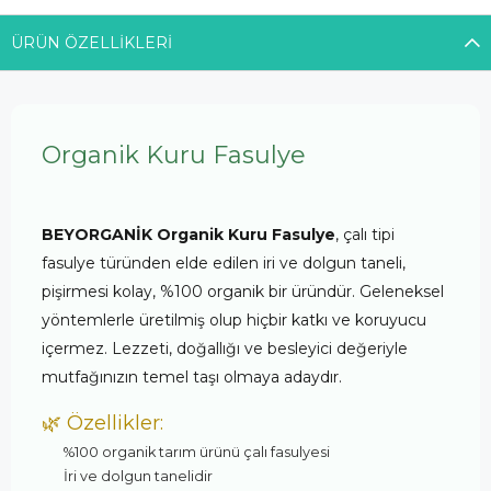
Sorunsuz teslim aldık
ÜRÜN ÖZELLIKLERI
Organik Kuru Fasulye
BEYORGANİK Organik Kuru Fasulye
, çalı tipi
fasulye türünden elde edilen iri ve dolgun taneli,
pişirmesi kolay, %100 organik bir üründür. Geleneksel
yöntemlerle üretilmiş olup hiçbir katkı ve koruyucu
içermez. Lezzeti, doğallığı ve besleyici değeriyle
mutfağınızın temel taşı olmaya adaydır.
🌿 Özellikler:
%100 organik tarım ürünü çalı fasulyesi
İri ve dolgun tanelidir