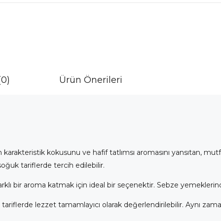
(0)
Ürün Önerileri
in karakteristik kokusunu ve hafif tatlımsı aromasını yansıtan, mu
k tariflerde tercih edilebilir.
farklı bir aroma katmak için ideal bir seçenektir. Sebze yemeklerinde
ı tariflerde lezzet tamamlayıcı olarak değerlendirilebilir. Aynı zaman