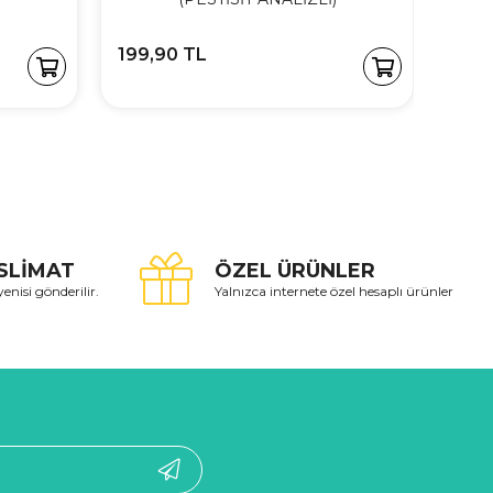
199,90 TL
530,
SLİMAT
ÖZEL ÜRÜNLER
yenisi gönderilir.
Yalnızca internete özel hesaplı ürünler