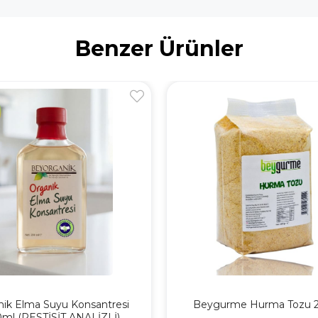
Benzer Ürünler
ik Elma Suyu Konsantresi
Beygurme Hurma Tozu 2
ml (PESTİSİT ANALİZLİ)