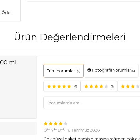
ı Öde
Ürün Değerlendirmeleri
300 ml
📷 Fotoğraflı Yorumlar
Tüm Yorumlar
(6)
(0)
(4)
(1)
Ö** Y** D**
8 Temmuz 2026
Çok güzel paketlenmiş olmasına rağmen çok akm