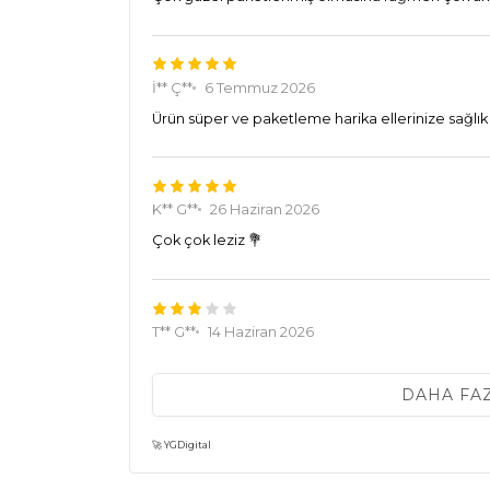
İ** Ç**
6 Temmuz 2026
Ürün süper ve paketleme harika ellerinize sağlık 
K** G**
26 Haziran 2026
Çok çok leziz 💐
T** G**
14 Haziran 2026
Kokusu şekerli bi değişik kötü değil ama organik m
DAHA FA
🚀 YGDigital
B** Ş**
23 Mayıs 2026
tadını beğendim