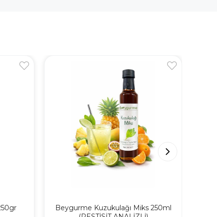
50gr
Beygurme Kuzukulağı Miks 250ml
Beyb
(PESTİSİT ANALİZLİ)