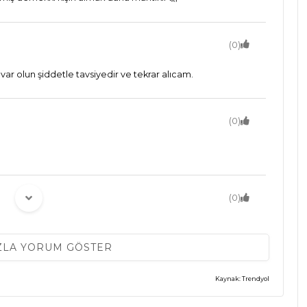
(0)
var olun şiddetle tavsiyedir ve tekrar alıcam.
(0)
(0)
i tartışılır
ZLA YORUM GÖSTER
(0)
Kaynak: Trendyol