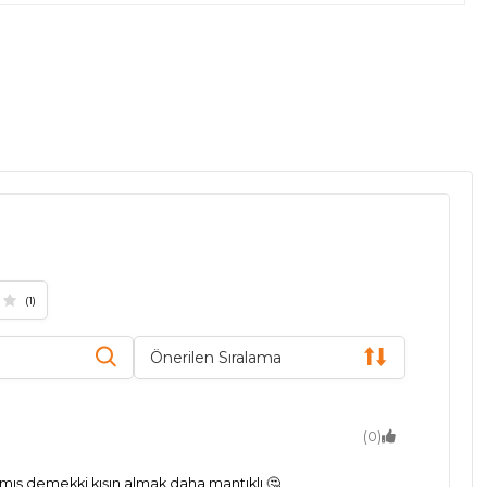
(1)
Önerilen Sıralama
(0)
ış demekki kışın almak daha mantıklı 🤔