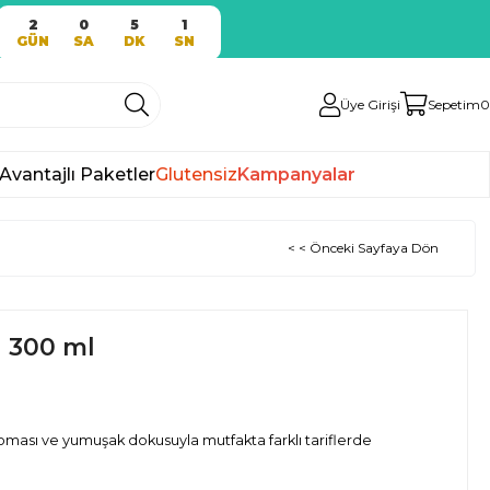
2
0
5
1
GÜN
SA
DK
SN
Üye Girişi
Sepetim
0
Avantajlı Paketler
Glutensiz
Kampanyalar
< < Önceki Sayfaya Dön
ı 300 ml
oması ve yumuşak dokusuyla mutfakta farklı tariflerde