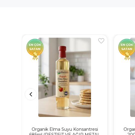
Organik Elma Suyu Konsantresi
Organ
685ml (PESTİSİT VE AĞIR METAL
200