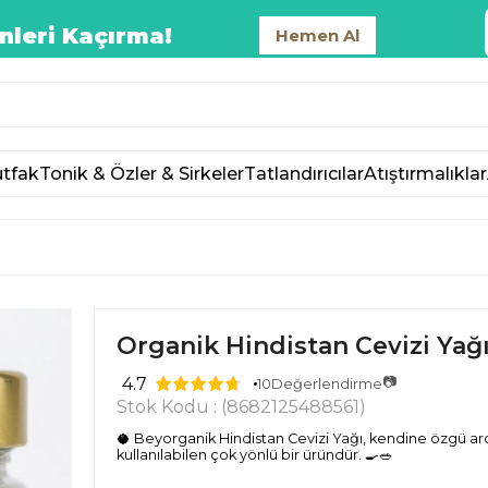
nleri Kaçırma!
Hemen Al
tfak
Tonik & Özler & Sirkeler
Tatlandırıcılar
Atıştırmalıklar
Organik Hindistan Cevizi Yağ
📷
4.7
10
Değerlendirme
Stok Kodu
(8682125488561)
🥥 Beyorganik Hindistan Cevizi Yağı, kendine özgü ar
kullanılabilen çok yönlü bir üründür. 🍳🥗