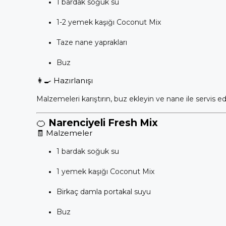
1 bardak soğuk su
1-2 yemek kaşığı Coconut Mix
Taze nane yaprakları
Buz
👩‍🍳 Hazırlanışı
Malzemeleri karıştırın, buz ekleyin ve nane ile servis ed
🍊
Narenciyeli Fresh Mix
🧾 Malzemeler
1 bardak soğuk su
1 yemek kaşığı Coconut Mix
Birkaç damla portakal suyu
Buz