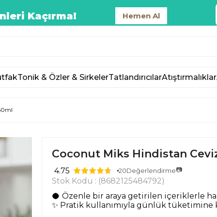
nleri Kaçırma!
Hemen Al
tfak
Tonik & Özler & Sirkeler
Tatlandırıcılar
Atıştırmalıklar
250ml
Coconut Miks Hindistan Cevi
📷
4.75
20
Değerlendirme
Stok Kodu
(8682125484792)
🥥
Özenle bir araya getirilen içeriklerle h
✨ Pratik kullanımıyla günlük tüketimine k