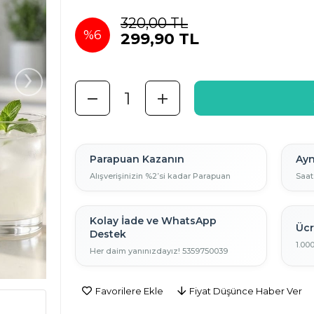
320,00 TL
%
6
299,90 TL
›
İndirim
Parapuan Kazanın
Ayn
Alışverişinizin %2’si kadar Parapuan
Saat
Kolay İade ve WhatsApp
Ücr
Destek
1.00
Her daim yanınızdayız! 5359750039
Favorilere Ekle
Fiyat Düşünce Haber Ver