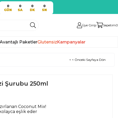
0
0
0
0
GÜN
SA
DK
SN
Üye Girişi
Sepetim
0
Avantajlı Paketler
Glutensiz
Kampanyalar
< < Önceki Sayfaya Dön
zi Şurubu 250ml
azırlanan Coconut Mix!
olayca eşlik eder