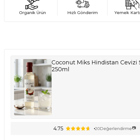
Organik Ürün
Hızlı Gönderim
Yemek Kart
Coconut Miks Hindistan Cevizi
250ml
📷
4.75
20
Değerlendirme