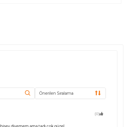
Önerilen Sıralama
(0)
nüz bişey diyemem ama tadı çok güzel