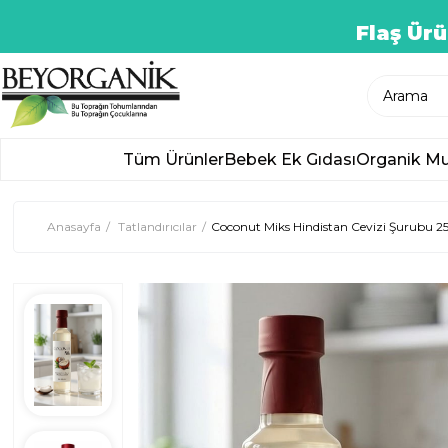
Flaş Ürü
Tüm Ürünler
Bebek Ek Gıdası
Organik Mu
Anasayfa
Tatlandırıcılar
Coconut Miks Hindistan Cevizi Şurubu 