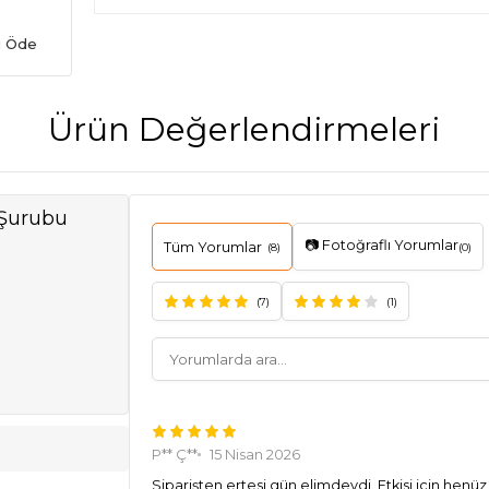
ı Öde
Ürün Değerlendirmeleri
 Şurubu
📷 Fotoğraflı Yorumlar
Tüm Yorumlar
(8)
(0)
(7)
(1)
P** Ç**
15 Nisan 2026
Siparişten ertesi gün elimdeydi. Etkisi için he