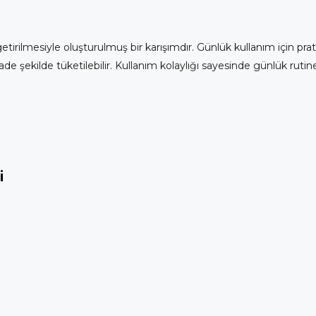
etirilmesiyle oluşturulmuş bir karışımdır. Günlük kullanım için pratik 
sade şekilde tüketilebilir. Kullanım kolaylığı sayesinde günlük rutine r
i