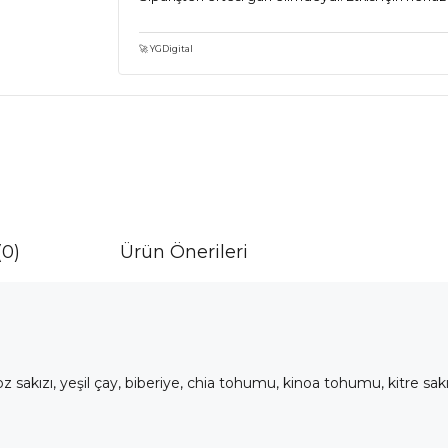
🚀 YGDigital
(0)
Ürün Önerileri
z sakızı, yeşil çay, biberiye, chia tohumu, kinoa tohumu, kitre sakız