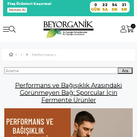
Flaş Ürünleri Kaçırma!
0
22
54
21
GÜN
SA
DK
SN
Hemen Al
0
Performans ve Bağışıklık Arasındaki Görünmeyen Bağ: Sporcular İçin Fermente Ürünler
Ara
Performans ve Bağışıklık Arasındaki
Görünmeyen Bağ: Sporcular İçin
Fermente Ürünler