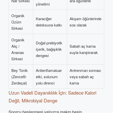
Nar Sirkesi
ara öğünlerle
yönetimi
Organik
Karaciğer
Akşam öğünlerinde
Üzüm
detoksuna katkı
sos olarak
Sirkesi
Organik
Doğal prebiyotik
Alıç /
Sabah aç karna
içerik, bağışıklık
Ananas
suyla karıştırarak
dengesi
Sirkesi
Bey Tonik
Antienflamatuar
Antrenman sonrası
(Zencefil-
etki, solunum
veya sabah aç
Zerdeçal)
yolu direnci
karna
Uzun Vadeli Dayanıklılık İçin: Sadece Kalori
Değil, Mikrobiyal Denge
Sporcu beslenmesi yalnızca makro besin