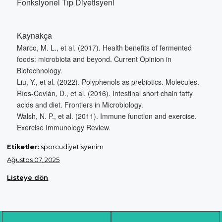
Fonksiyonel Tıp Diyetisyeni
Kaynakça
Marco, M. L., et al. (2017).
Health benefits of fermented
foods: microbiota and beyond
. Current Opinion in
Biotechnology.
Liu, Y., et al. (2022).
Polyphenols as prebiotics
. Molecules.
Ríos-Covián, D., et al. (2016).
Intestinal short chain fatty
acids and diet
. Frontiers in Microbiology.
Walsh, N. P., et al. (2011).
Immune function and exercise
.
Exercise Immunology Review.
Etiketler:
sporcudiyetisyenim
Ağustos 07, 2025
Listeye dön