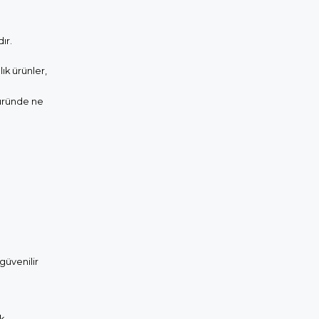
ır.
lık ürünler,
 üründe ne
 güvenilir
k,