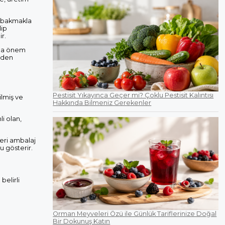
e bakmakla
lip
r.
a da önem
neden
Pestisit Yıkayınca Geçer mi? Çoklu Pestisit Kalıntısı
ilmiş ve
Hakkında Bilmeniz Gerekenler
i olan,
ileri ambalaj
u gösterir.
belirli
e
Orman Meyveleri Özü ile Günlük Tariflerinize Doğal
Bir Dokunuş Katın