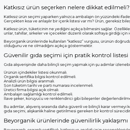
Katkısız ürün seçerken nelere dikkat edilmeli?
Katkısız ürün seçimi yaparken yalnızca ambalajın ön yüzündeki ifadey
Gerçekten kısa ve anlaşılır bir içerik listesi var mı? Ürün, gereksiz b
Katkısız ürün, tüketicinin ne yediğini açıkça bilmesini sağlar. Özellikl
unlar, tahıllar, sirkeler ve içecekler düzenli olarak sofraya girdiği için 
Beyorganik ürünlerinde kullanılan “katkısız” vurgusu, ürünün doğrudan
olduğunu ve ne olmadığını açıkça göstermektir.
Güvenilir gıda seçimi için pratik kontrol listesi
Gıda alışverişinde daha bilinçli seçim yapmak için şu adımlar izlenebil
Ürünün içindekiler listesi okunmalı.
Organik sertifika bilgisi kontrol edilmeli.
Analizli ürün bilgisi aranmalı.
Son tüketim tarihi ve parti numarası incelenmeli.
Üretici firma bilgisi açık olmalı.
Ambalajın sağlamlığı kontrol edilmeli.
İlave şeker, koruyucu ve renklendirici gibi bileşenler değerlendirilme
Bu adımlar, alışveriş sırasında daha güvenli ve bilinçli karar vermeyi 
gıda seçimi, alışkanlık haline getirilmesi gereken bir kontrol sürecidir
Beyorganik ürünlerinde güvenilirlik yaklaşımı
Beyorganik, organik sertifikalı, katkısız ve analizli ürün seçenekleriy