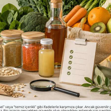
el” veya “temiz içerikli” gibi ifadelerle karşımıza çıkar. Ancak güvenilir
. Bir ürünün gerçekten güvenilir olup olmadığını anlamak için içeriğin