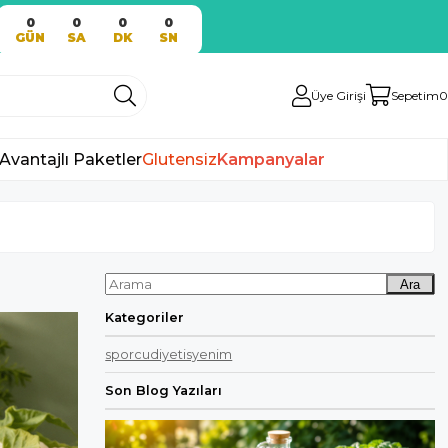
0
0
0
0
GÜN
SA
DK
SN
Üye Girişi
Sepetim
0
Avantajlı Paketler
Glutensiz
Kampanyalar
Ara
Kategoriler
sporcudiyetisyenim
Son Blog Yazıları