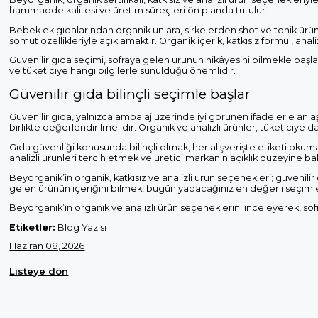
hammadde kalitesi ve üretim süreçleri ön planda tutulur.
Bebek ek gıdalarından organik unlara, sirkelerden shot ve tonik ürün
somut özellikleriyle açıklamaktır. Organik içerik, katkısız formül, ana
Güvenilir gıda seçimi, sofraya gelen ürünün hikâyesini bilmekle başl
ve tüketiciye hangi bilgilerle sunulduğu önemlidir.
Güvenilir gıda bilinçli seçimle başlar
Güvenilir gıda, yalnızca ambalaj üzerinde iyi görünen ifadelerle anlaşıl
birlikte değerlendirilmelidir. Organik ve analizli ürünler, tüketiciye d
Gıda güvenliği konusunda bilinçli olmak, her alışverişte etiketi okuma
analizli ürünleri tercih etmek ve üretici markanın açıklık düzeyine
Beyorganik’in organik, katkısız ve analizli ürün seçenekleri; güvenilir 
gelen ürünün içeriğini bilmek, bugün yapacağınız en değerli seçimle
Beyorganik’in organik ve analizli ürün seçeneklerini inceleyerek, sofran
Etiketler:
Blog Yazısı
Haziran 08, 2026
Listeye dön