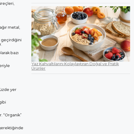
reçleri,
 ağır metal,
 geçirdiğini
r.
larak bazı
Yaz Kahvaltılarını Kolaylaştıran Doğal ve Pratik
eriyle
Ürünler
yüzde yer
gibi
ır. “Organik”
 gerektiğinde