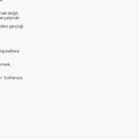
mak değil,
rçalarıdır.
rden geçtiği
aj kalitesi
lemek,
ar. Sofranıza