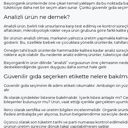
Beyorganik ürünlerinde öne çıkan temel yaklaşım da bu noktada başlar.
tüketiciye daha net bir seçim alanı sunar. Çünkü güvenilir gıda seçim
Analizli ürün ne demek?
Analizli ürün, belirli risk unsurlarına karşı test edilmiş ve kontrol süre
aflatoksin, mikrobiyolojik riskler veya ürün grubuna göre farklı kalite
Bir ürünün analizli olması, markanın yalnızca üretim yapmakla kalmad
gösterir. Bu, özellikle bebek ve çocuklara yönelik ürünlerde, tahıllar
Örneğin tahıl bazlı ürünlerde hammadde kalitesi kadar analiz süreçle
risklere açık olabilir. Bu nedenle analiz edilmiş ürünler, tüketiciye d
Beyorganik’in ürün dilinde “analizli” vurgusunun öne çıkmasının neden
desteklendiğinde güven duygusu daha somut hale gelir.
Güvenilir gıda seçerken etikette nelere bakılm
Güvenilir gıda seçiminin ilk adımı etiketi okumaktır. Ambalajın ön yüz
alır.
İlk olarak içindekiler listesine bakılmalıdır. İçerik listesi anlaşılır mı
bileşenler bulunuyor mu? Ürün, vaat ettiği içerikle gerçekten uyumlu
İkinci olarak sertifika ve üretim bilgileri incelenmelidir. Organik ürünler
ifadesi ambalajda yer alıyorsa, bunun belgelendirme süreciyle dest
Üçüncü olarak son tüketim tarihi ve parti numarası kontrol edilmelidir
ürünün üretim sürecine dönük takip yapılabilmesini sağlar.