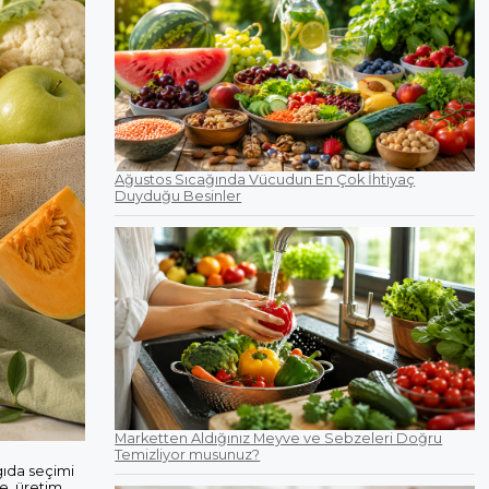
Ağustos Sıcağında Vücudun En Çok İhtiyaç
Duyduğu Besinler
Marketten Aldığınız Meyve ve Sebzeleri Doğru
Temizliyor musunuz?
 gıda seçimi
e, üretim