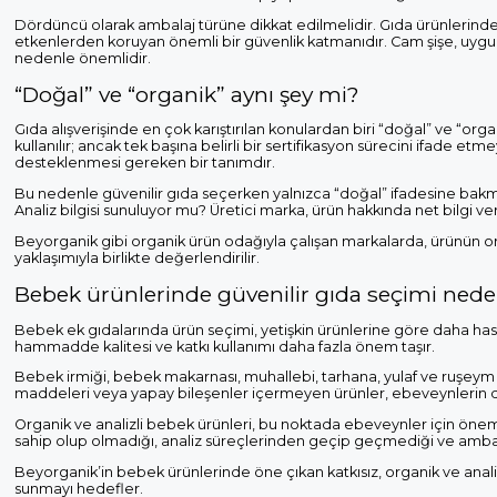
Dördüncü olarak ambalaj türüne dikkat edilmelidir. Gıda ürünlerinde a
etkenlerden koruyan önemli bir güvenlik katmanıdır. Cam şişe, uy
nedenle önemlidir.
“Doğal” ve “organik” aynı şey mi?
Gıda alışverişinde en çok karıştırılan konulardan biri “doğal” ve “or
kullanılır; ancak tek başına belirli bir sertifikasyon sürecini ifade et
desteklenmesi gereken bir tanımdır.
Bu nedenle güvenilir gıda seçerken yalnızca “doğal” ifadesine bakmak 
Analiz bilgisi sunuluyor mu? Üretici marka, ürün hakkında net bilgi 
Beyorganik gibi organik ürün odağıyla çalışan markalarda, ürünün org
yaklaşımıyla birlikte değerlendirilir.
Bebek ürünlerinde güvenilir gıda seçimi nede
Bebek ek gıdalarında ürün seçimi, yetişkin ürünlerine göre daha hass
hammadde kalitesi ve katkı kullanımı daha fazla önem taşır.
Bebek irmiği, bebek makarnası, muhallebi, tarhana, yulaf ve ruşeym gib
maddeleri veya yapay bileşenler içermeyen ürünler, ebeveynlerin da
Organik ve analizli bebek ürünleri, bu noktada ebeveynler için önemli 
sahip olup olmadığı, analiz süreçlerinden geçip geçmediği ve ambala
Beyorganik’in bebek ürünlerinde öne çıkan katkısız, organik ve analiz
sunmayı hedefler.