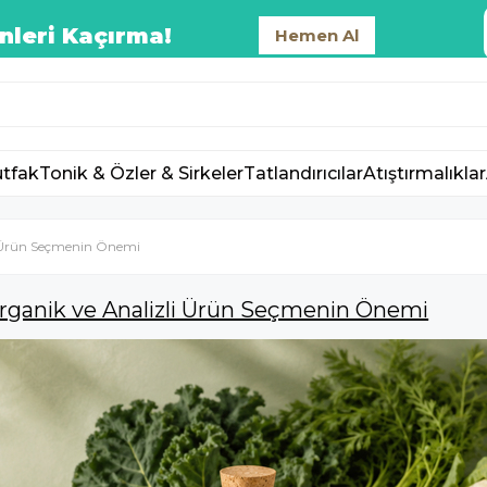
nleri Kaçırma!
Hemen Al
tfak
Tonik & Özler & Sirkeler
Tatlandırıcılar
Atıştırmalıklar
li Ürün Seçmenin Önemi
? Organik ve Analizli Ürün Seçmenin Önemi