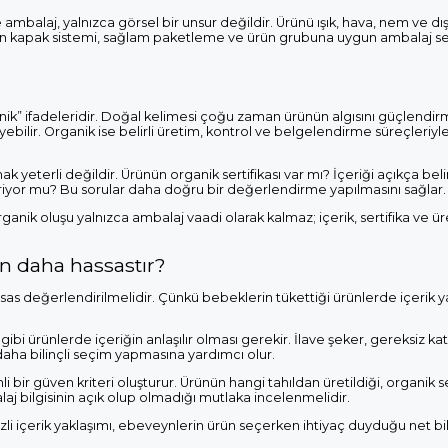
mbalaj, yalnızca görsel bir unsur değildir. Ürünü ışık, hava, nem ve dı
gun kapak sistemi, sağlam paketleme ve ürün grubuna uygun ambalaj s
ganik” ifadeleridir. Doğal kelimesi çoğu zaman ürünün algısını güçlendir
meyebilir. Organik ise belirli üretim, kontrol ve belgelendirme süreçleriyl
yeterli değildir. Ürünün organik sertifikası var mı? İçeriği açıkça beli
veriyor mu? Bu sorular daha doğru bir değerlendirme yapılmasını sağlar.
anik oluşu yalnızca ambalaj vaadi olarak kalmaz; içerik, sertifika ve ü
n daha hassastır?
as değerlendirilmelidir. Çünkü bebeklerin tükettiği ürünlerde içerik ya
i ürünlerde içeriğin anlaşılır olması gerekir. İlave şeker, gereksiz kat
ha bilinçli seçim yapmasına yardımcı olur.
bir güven kriteri oluşturur. Ürünün hangi tahıldan üretildiği, organik se
j bilgisinin açık olup olmadığı mutlaka incelenmelidir.
li içerik yaklaşımı, ebeveynlerin ürün seçerken ihtiyaç duyduğu net bil