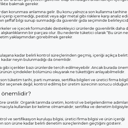
irlikte bakmak gerekir.
rlardan korunması anlamına gelir. Bu konu yalnızca son kullanma tarihin
içerip içermediği, pestisit veya ağır metal gibi risklere karşı analiz edi
 şeffaf bilgi sunup sunmadığı da güvenilir gıda seçiminde belirleyicidi
ar, sirkeler ve içecek formundaki destekleyici ürünlerde güvenilirlik dah
lışkanlıklarının bir parçası olur. Bu nedenle tüketici olarak “Bu ürün 
retim yaklaşımından görebilmek gerekir.
şana kadar belirli kontrol süreçlerinden geçmiş, içeriği açıkça belirt
u kadar neyin bulunmadığı da önemlidir.
 gibi içerikler bazı ürünlerde tercih edilmeyebilir. Ancak burada öneml
ğı ürünün içindekiler bölümünü okuyarak ne tükettiğini anlayabilmelidir.
n tüketim tarihi, parti numarası, sertifika bilgileri ve üretici firma bilg
ki bir seçenek değil, kontrol edilmiş bir üretim sürecinin sonucu olduğun
 önemlidir?
öre üretilir. Organik tarımda üretim, kontrol ve belgelendirme adımları 
acıyla kullanılan bir kelime olmamalıdır; sertifika ve denetim bilgisiyl
l ve sertifikasyon kuruluşu bilgisi, üretici firma bilgisi ve ürün içeriği
 son ürüne kadar belirli denetim süreçlerinden geçtiğini gösterir.