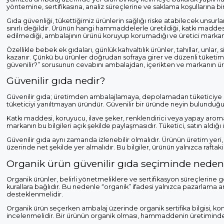
yöntemine, sertifikasına, analiz süreçlerine ve saklama koşullarına b
Gıda güvenliği, tükettiğimiz ürünlerin sağlığı riske atabilecek unsu
sınırlı değildir. Ürünün hangi hammaddelerle üretildiği, katkı maddesi 
edilmediği, ambalajının ürünü koruyup korumadığı ve üretici markanın
Özellikle bebek ek gıdaları, günlük kahvaltılık ürünler, tahıllar, unl
kazanır. Çünkü bu ürünler doğrudan sofraya girer ve düzenli tüketim a
güvenilir?” sorusunun cevabını ambalajdan, içerikten ve markanın ü
Güvenilir gıda nedir?
Güvenilir gıda; üretimden ambalajlamaya, depolamadan tüketiciye ula
tüketiciyi yanıltmayan üründür. Güvenilir bir üründe neyin bulunduğ
Katkı maddesi, koruyucu, ilave şeker, renklendirici veya yapay aroma
markanın bu bilgileri açık şekilde paylaşmasıdır. Tüketici, satın aldı
Güvenilir gıda aynı zamanda izlenebilir olmalıdır. Ürünün üretim yeri, so
üzerinde net şekilde yer almalıdır. Bu bilgiler, ürünün yalnızca rafta
Organik ürün güvenilir gıda seçiminde neden
Organik ürünler, belirli yönetmeliklere ve sertifikasyon süreçlerine g
kurallara bağlıdır. Bu nedenle “organik” ifadesi yalnızca pazarlama am
desteklenmelidir.
Organik ürün seçerken ambalaj üzerinde organik sertifika bilgisi, kontro
incelenmelidir. Bir ürünün organik olması, hammaddenin üretiminden