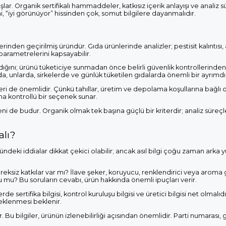
 Organik sertifikalı hammaddeler, katkısız içerik anlayışı ve analiz sü
i, “iyi görünüyor” hissinden çok, somut bilgilere dayanmalıdır.
çlerinden geçirilmiş üründür. Gıda ürünlerinde analizler; pestisit kalıntısı,
 parametrelerini kapsayabilir.
ığını; ürünü tüketiciye sunmadan önce belirli güvenlik kontrollerinden
da, unlarda, sirkelerde ve günlük tüketilen gıdalarda önemli bir ayrımdı
ri de önemlidir. Çünkü tahıllar, üretim ve depolama koşullarına bağlı o
aha kontrollü bir seçenek sunar.
i de budur. Organik olmak tek başına güçlü bir kriterdir; analiz süreçl
alı?
ündeki iddialar dikkat çekici olabilir; ancak asıl bilgi çoğu zaman arka 
? Gereksiz katkılar var mı? İlave şeker, koruyucu, renklendirici veya aroma 
 mu? Bu soruların cevabı, ürün hakkında önemli ipuçları verir.
de sertifika bilgisi, kontrol kuruluşu bilgisi ve üretici bilgisi net olmalıd
eklenmesi beklenir.
. Bu bilgiler, ürünün izlenebilirliği açısından önemlidir. Parti numarası,