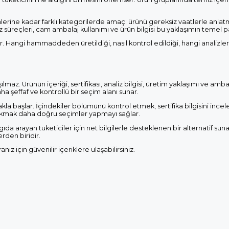
lerine kadar farklı kategorilerde amaç; ürünü gereksiz vaatlerle anlat
liz süreçleri, cam ambalaj kullanımı ve ürün bilgisi bu yaklaşımın temel pa
ar. Hangi hammaddeden üretildiği, nasıl kontrol edildiği, hangi analizle
maz. Ürünün içeriği, sertifikası, analiz bilgisi, üretim yaklaşımı ve ambal
aha şeffaf ve kontrollü bir seçim alanı sunar.
kla başlar. İçindekiler bölümünü kontrol etmek, sertifika bilgisini ince
 bakmak daha doğru seçimler yapmayı sağlar.
gıda arayan tüketiciler için net bilgilerle desteklenen bir alternatif sun
rden biridir.
ız için güvenilir içeriklere ulaşabilirsiniz.