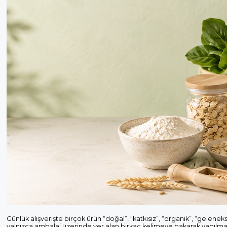
Günlük alışverişte birçok ürün “doğal”, “katkısız”, “organik”, “geleneks
yalnızca ambalaj üzerinde yer alan birkaç kelimeye bakarak yapılmaz