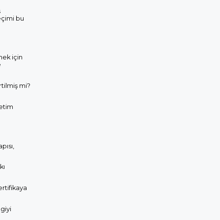
ş
eçimi bu
mek için
e
rtilmiş mi?
retim
pısı,
kı
rtifikaya
giyi