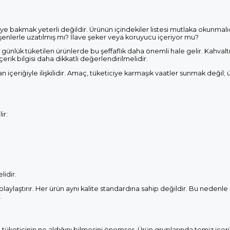
e bakmak yeterli değildir. Ürünün içindekiler listesi mutlaka okunmalıd
ileşenlerle uzatılmış mı? İlave şeker veya koruyucu içeriyor mu?
e günlük tüketilen ürünlerde bu şeffaflık daha önemli hale gelir. Kahvaltı
içerik bilgisi daha dikkatli değerlendirilmelidir.
 içeriğiyle ilişkilidir. Amaç, tüketiciye karmaşık vaatler sunmak değil;
ir:
lidir.
kolaylaştırır. Her ürün aynı kalite standardına sahip değildir. Bu nedenle
.
le tüketicinin ne aldığını bilmesini önemser. Ürün gruplarında temiz içeri