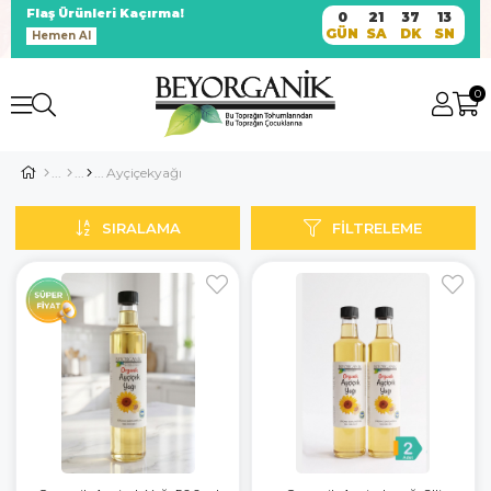
Flaş Ürünleri Kaçırma!
0
21
37
13
GÜN
SA
DK
SN
Hemen Al
0
Ayçiçekyağı
SIRALAMA
FILTRELEME