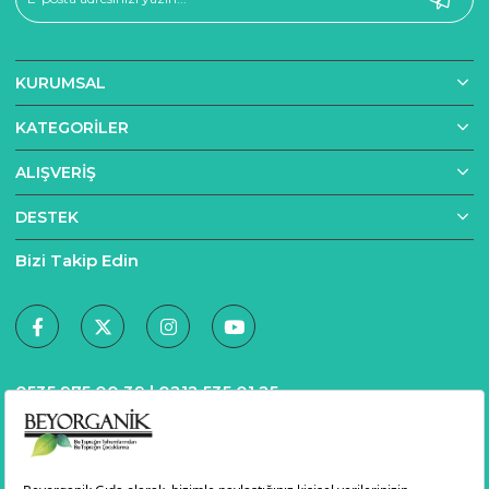
bakımından zengindir. Bu bileşenler sayesinde hem 
hücre koruyucu antioksidan etki sunar hem de kalp-
damar sağlığını destekleyebilir.
Yandex
KURUMSAL
Ancak standart ayçiçek yağlarında; kullanılan 
hammadde, işlem koşulları ve kalite kontrol eksiklikleri 
KATEGORILER
nedeniyle istenmeyen kalıntılar (pestisit, ağır metal vb.) 
ortaya çıkabilir.
ALIŞVERIŞ
Organik Tarım & Katkısız Yapı
DESTEK
Beyorganik’te sunulan ayçiçek yağları, kimyasal 
Bizi Takip Edin
gübre, pestisit ve herbisit gibi zararlı maddeler 
kullanılmadan yetiştirilmiş ayçiçeklerinden elde edilir. 
Üretim sürecinde katkı maddesi, aroma verici ya da 
koruyucu madde eklenmez. Her üretim partisi 
laboratuvar analizlerine tabi tutulur ve analiz raporları 
0535 975 00 39 |
0212 535 01 25
kullanıcılarla paylaşılır.
Soğuk Sıkım & Kalite Koruma
Yağın kalitesi büyük ölçüde işleme yöntemine bağlıdır. 